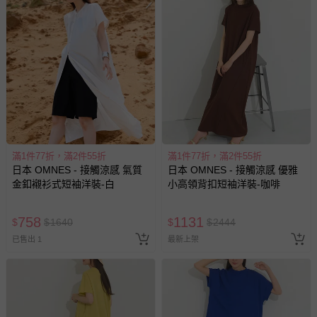
滿1件77折，滿2件55折
滿1件77折，滿2件55折
日本 OMNES - 接觸涼感 氣質
日本 OMNES - 接觸涼感 優雅
金釦襯衫式短袖洋裝-白
小高領背扣短袖洋裝-咖啡
758
1131
$
$
1640
$
$
2444
已售出 1
最新上架