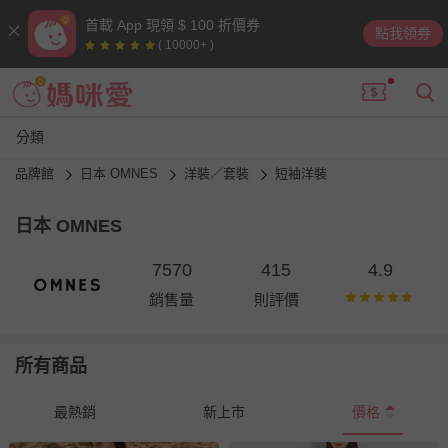
首載 App 現領 $ 100 折價券
點我領券
( 10000+ )
分類
品牌館
日本 OMNES
洋裝／套裝
短袖洋裝
日本 OMNES
7570
415
4.9
銷售量
則評價
所有商品
最熱銷
新上市
價格