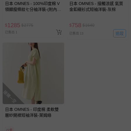
日本 OMNES - 100%印度棉 V
日本 OMNES - 接觸涼感 氣質
領顯瘦條紋七分袖洋裝-(附內
金釦襯衫式短袖洋裝-灰棕
裏)-淺棕條紋
1285
758
$
$
2775
$
$
1640
已售出 1
追蹤
已售出 13
搶購一空
日本 OMNES - 印度棉 柔軟雙
層紗開襟短袖洋裝-萊姆綠
77折