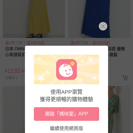
滿1件77折，滿2件55折
滿1件77折，滿2件55折
日本 OMNES - 接觸涼感 優雅
日本 OMNES - 接觸涼感 優雅
小高領背扣短袖洋裝-芥末黃
小高領背扣短袖洋裝-寶藍
1131
1131
$
$
2444
$
$
2444
已售出 1
已售出 2
使用APP瀏覽
獲得更順暢的購物體驗
開啟「媽咪愛」APP
繼續使用網頁版