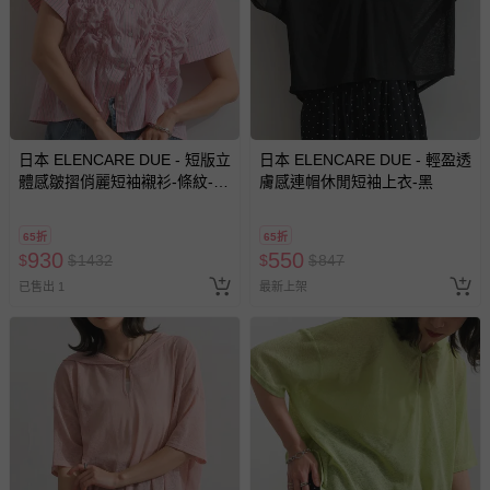
日本 ELENCARE DUE - 短版立
日本 ELENCARE DUE - 輕盈透
體感皺摺俏麗短袖襯衫-條紋-粉
膚感連帽休閒短袖上衣-黑
紅
65折
65折
930
550
$
$
1432
$
$
847
已售出 1
最新上架