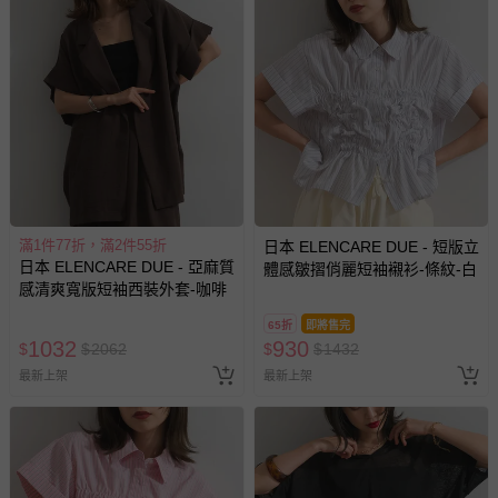
滿1件77折，滿2件55折
日本 ELENCARE DUE - 短版立
日本 ELENCARE DUE - 亞麻質
體感皺摺俏麗短袖襯衫-條紋-白
感清爽寬版短袖西裝外套-咖啡
65折
即將售完
1032
930
$
$
2062
$
$
1432
最新上架
最新上架