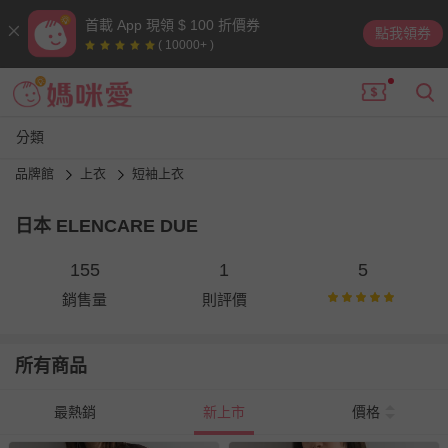
首載 App 現領 $ 100 折價券
點我領券
( 10000+ )
分類
品牌館
上衣
短袖上衣
日本 ELENCARE DUE
155
1
5
銷售量
則評價
所有商品
最熱銷
新上市
價格