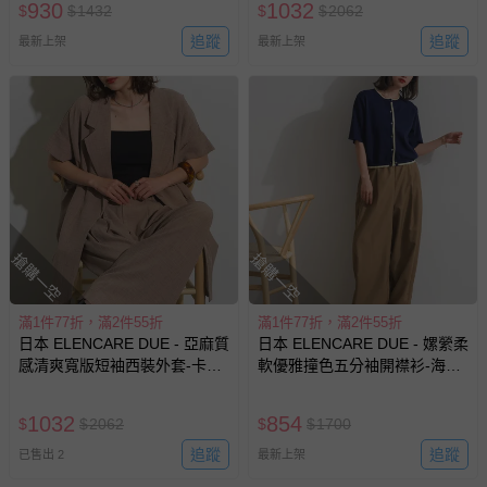
930
1032
$
$
1432
$
$
2062
追蹤
追蹤
最新上架
最新上架
搶購一空
搶購一空
滿1件77折，滿2件55折
滿1件77折，滿2件55折
日本 ELENCARE DUE - 亞麻質
日本 ELENCARE DUE - 嫘縈柔
感清爽寬版短袖西裝外套-卡其
軟優雅撞色五分袖開襟衫-海軍
棕
藍x米
1032
854
$
$
2062
$
$
1700
追蹤
追蹤
已售出 2
最新上架