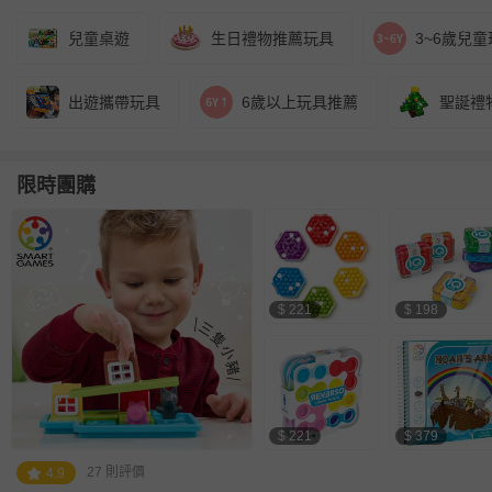
兒童桌遊
生日禮物推薦玩具
3~6歲兒童
出遊攜帶玩具
6歲以上玩具推薦
聖誕禮
限時團購
$ 221
$ 198
$ 221
$ 379
27 則評價
4.9