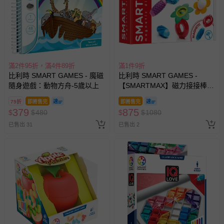
滿2件95折，滿4件89折
滿1件9折
比利時 SMART GAMES - 魔磁
比利時 SMART GAMES -
隨身遊戲：動物方舟-5歲以上
【SMARTMAX】磁力接接棒—
感官花朵組
79折
即將售完
即將售完
379
875
$
$
480
$
$
1080
已售出 31
已售出 2