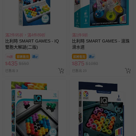
滿2件95折，滿4件89折
滿1件9折
比利時 SMART GAMES - IQ
比利時 SMART GAMES - 滾珠
雙胞大解謎(二版)
滑水道
79折
即將售完
即將售完
435
875
$
$
550
$
$
1080
已售出 3
已售出 23