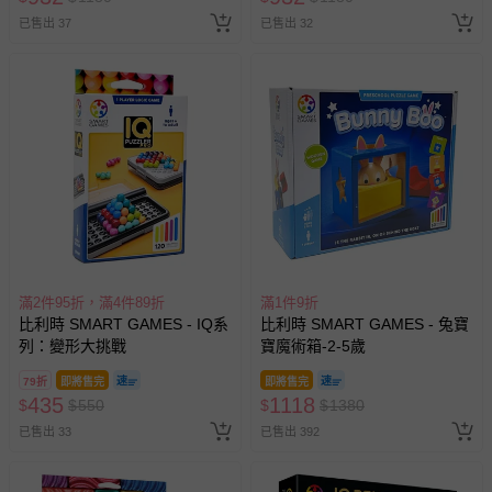
已售出 37
已售出 32
滿2件95折，滿4件89折
滿1件9折
比利時 SMART GAMES - IQ系
比利時 SMART GAMES - 兔寶
列：變形大挑戰
寶魔術箱-2-5歲
79折
即將售完
即將售完
435
1118
$
$
550
$
$
1380
已售出 33
已售出 392