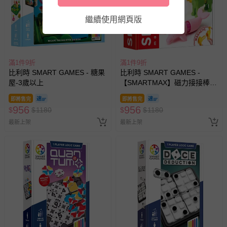
繼續使用網頁版
滿1件9折
滿1件9折
比利時 SMART GAMES - 糖果
比利時 SMART GAMES -
屋-3歲以上
【SMARTMAX】磁力接接棒-
動物樂園
即將售完
即將售完
956
956
$
$
1180
$
$
1180
最新上架
最新上架