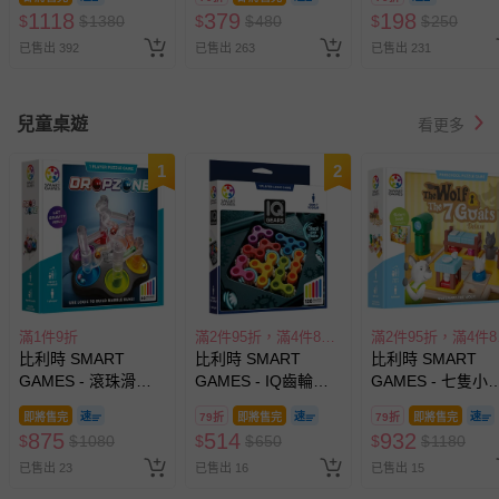
歲以上
出貨
1118
379
198
$
$
1380
$
$
480
$
$
250
已售出 392
已售出 263
已售出 231
兒童桌遊
看更多
1
2
滿1件9折
滿2件95折，滿4件89折
滿2
比利時 SMART
比利時 SMART
比利時 SMART
GAMES - 滾珠滑水
GAMES - IQ齒輪大
GAMES - 七隻小羊
道
挑戰
歲以上
即將售完
79折
即將售完
79折
即將售完
875
514
932
$
$
1080
$
$
650
$
$
1180
已售出 23
已售出 16
已售出 15