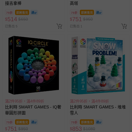
接吉拿棒
高塔
79折
即將售完
79折
即將售完
514
751
$
$
650
$
$
950
已售出 5
已售出 1
滿2件95折，滿4件89折
滿2件95折，滿4件89折
比利時 SMART GAMES - IQ奢
比利時 SMART GAMES - 堆堆
華圓形拼圖
雪人
79折
即將售完
79折
即將售完
751
853
$
$
950
$
$
1080