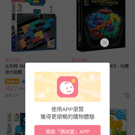
滿1件9折
滿1件9折
比利時 SMART GAMES - IQ波
比利時 SMART GAMES - IQ奢
浪大挑戰
華五角形拼圖
即將售完
即將售完
527
770
$
$
650
$
$
950
最新上架
最新上架
使用APP瀏覽
獲得更順暢的購物體驗
開啟「媽咪愛」APP