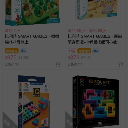
滿1件9折
滿2件95折，滿4件89折
比利時 SMART GAMES - 轉轉
比利時 SMART GAMES - 魔磁
森林-7歲以上
隨身遊戲-小老鼠找起司-6歲以
上
即將售完
79折
即將售完
875
379
$
$
1080
$
$
480
已售出 30
已售出 263
搶購一空
搶購一空