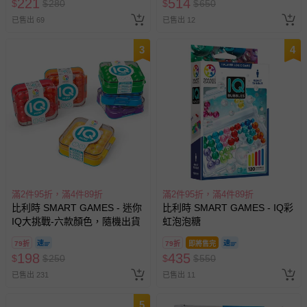
221
514
$
$
280
$
$
650
已售出 69
已售出 12
3
4
滿2件95折，滿4件89折
滿2件95折，滿4件89折
比利時 SMART GAMES - 迷你
比利時 SMART GAMES - IQ彩
IQ大挑戰-六款顏色，隨機出貨
虹泡泡糖
79折
79折
即將售完
198
435
$
$
250
$
$
550
已售出 231
已售出 11
5