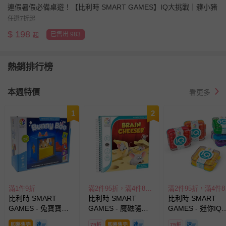
連假暑假必備桌遊！【比利時 SMART GAMES】IQ大挑戰｜髒小豬
任選7折起
$
198
已售出 983
起
熱銷排行榜
本週特價
看更多
1
2
滿1件9折
滿2件95折，滿4件89折
滿2
比利時 SMART
比利時 SMART
比利時 SMART
GAMES - 兔寶寶魔
GAMES - 魔磁隨身
GAMES - 迷你IQ
術箱-2-5歲
遊戲-小老鼠找起司-6
挑戰-六款顏色，
即將售完
79折
即將售完
79折