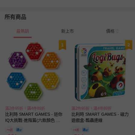
所有商品
最熱銷
新上市
價格
1
2
滿2件95折，滿4件89折
滿2件95折，滿4件89折
比利時 SMART GAMES - 迷你
比利時 SMART GAMES - 磁力
IQ大挑戰-進階篇(六款顏色 隨
遊戲盒-瓢蟲連線
機出貨)
79折
79折