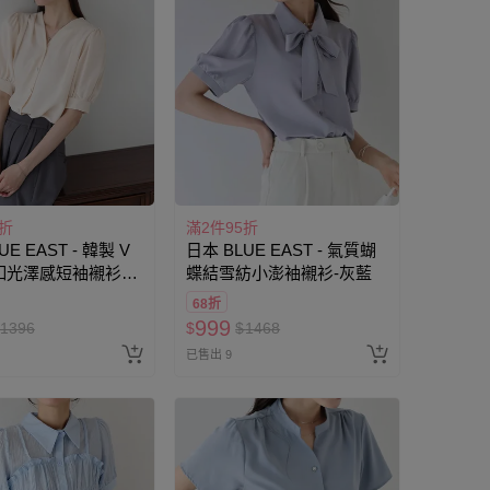
5折
滿2件95折
UE EAST - 韓製 V
日本 BLUE EAST - 氣質蝴
釦光澤感短袖襯衫-
蝶結雪紡小澎袖襯衫-灰藍
68折
999
1396
$
$
1468
已售出 9