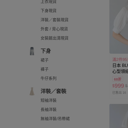
上衣現貨
下身現貨
洋裝／套裝現貨
外套 / 背心現貨
女裝館出清現貨
下身
滿2件95
裙子
日本 BL
褲子
心型領
白
牛仔系列
68折
999
$
$
洋裝／套裝
已售出 16
短袖洋裝
長袖洋裝
無袖洋裝/吊帶裙