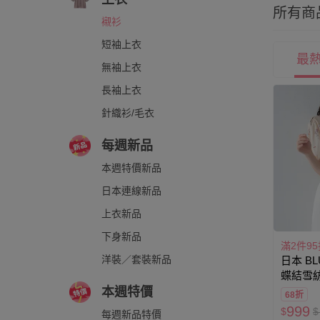
所有商
襯衫
短袖上衣
最
無袖上衣
長袖上衣
針織衫/毛衣
每週新品
本週特價新品
日本連線新品
上衣新品
下身新品
滿2件95
洋裝／套裝新品
日本 BL
蝶結雪紡
米杏
本週特價
68折
999
$
$
每週新品特價