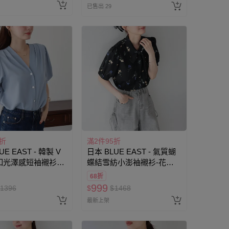
已售出 29
5折
滿2件95折
UE EAST - 韓製 V
日本 BLUE EAST - 氣質蝴
釦光澤感短袖襯衫-
蝶結雪紡小澎袖襯衫-花卉-
黑
68折
999
1396
$
$
1468
最新上架