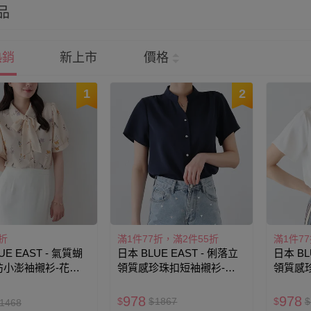
品
熱銷
新上市
價格
1
2
折
滿1件77折，滿2件55折
滿1件7
UE EAST - 氣質蝴
日本 BLUE EAST - 俐落立
日本 BL
小澎袖襯衫-花卉-
領質感珍珠扣短袖襯衫-海
領質感
軍藍
978
978
$
$
1867
$
$
1468