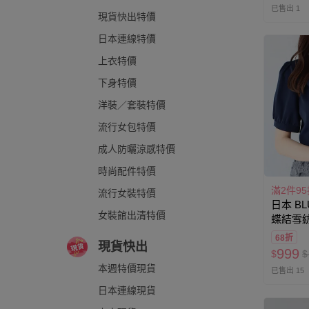
已售出 1
現貨快出特價
日本連線特價
上衣特價
下身特價
洋裝／套裝特價
流行女包特價
成人防曬涼感特價
時尚配件特價
滿2件95
流行女裝特價
日本 BL
女裝館出清特價
蝶結雪
68折
現貨快出
999
$
$
本週特價現貨
已售出 15
日本連線現貨