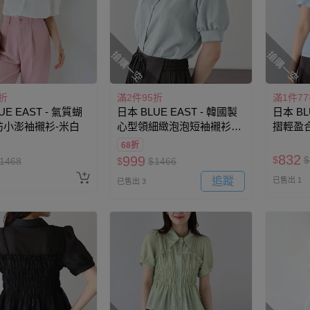
搶購一空
搶購一空
折
滿2件95折
滿1件7
UE EAST - 氣質蝴
日本 BLUE EAST - 韓國製
日本 BL
紡小澎袖襯衫-米白
心型領細緻泡泡短袖襯衫-
摺輕盈
薄荷綠
68折
832
999
$
$
1468
$
$
1466
追蹤
已售出 1
已售出 3