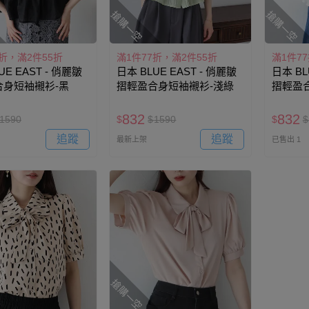
搶購一空
搶購一空
7折，滿2件55折
滿1件77折，滿2件55折
滿1件7
UE EAST - 俏麗皺
日本 BLUE EAST - 俏麗皺
日本 BL
合身短袖襯衫-黑
摺輕盈合身短袖襯衫-淺綠
摺輕盈
832
832
1590
$
$
1590
$
$
追蹤
追蹤
最新上架
已售出 1
搶購一空