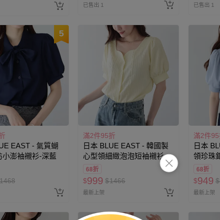
已售出 1
已售出 1
5
折
滿2件95折
滿2件9
UE EAST - 氣質蝴
日本 BLUE EAST - 韓國製
日本 BL
紡小澎袖襯衫-深藍
心型領細緻泡泡短袖襯衫-
領珍珠
淺嫩黃
煙燻藍
68折
68折
999
949
1468
$
$
1466
$
$
最新上架
最新上架