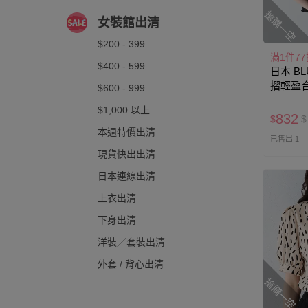
搶購一空
女裝館出清
$200 - 399
滿1件7
$400 - 599
日本 BL
摺輕盈
$600 - 999
$1,000 以上
832
$
$
本週特價出清
已售出 1
現貨快出出清
日本連線出清
上衣出清
下身出清
洋裝／套裝出清
外套 / 背心出清
搶購一空