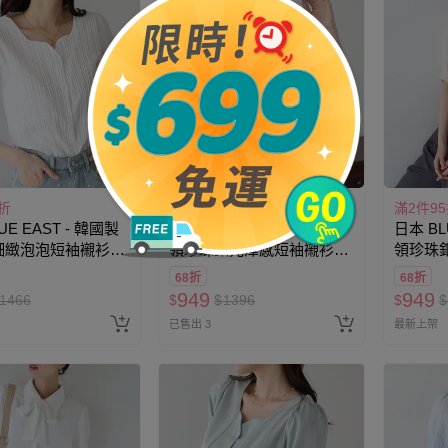
折
滿2件95折
滿2件9
UE EAST - 韓國製
日本 BLUE EAST - 韓製 V
日本 BL
細緻泡泡短袖襯衫-
領珍珠釦光澤感短袖襯衫-
領珍珠
經典黑
象牙米
68折
68折
949
949
1466
$
$
1396
$
$
已售出 3
最新上架