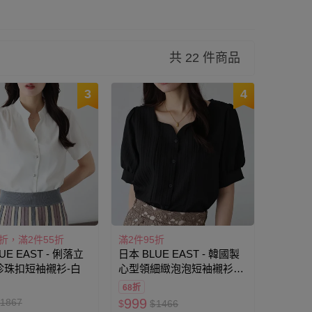
共 22 件商品
3
4
7折，滿2件55折
滿2件95折
UE EAST - 俐落立
日本 BLUE EAST - 韓國製
珍珠扣短袖襯衫-白
心型領細緻泡泡短袖襯衫-
黑
68折
999
1867
$
$
1466