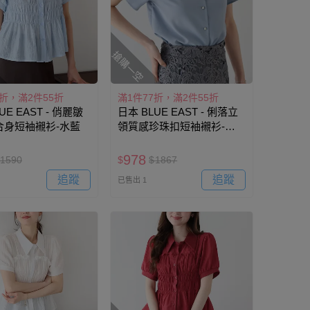
搶購一空
7折，滿2件55折
滿1件77折，滿2件55折
UE EAST - 俏麗皺
日本 BLUE EAST - 俐落立
合身短袖襯衫-水藍
領質感珍珠扣短袖襯衫-煙
燻藍
978
1590
$
$
1867
追蹤
追蹤
已售出 1