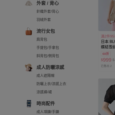
外套 / 背心
針織外套/背心
羽絨外套
流行女包
滿2件95
肩背包
日本 BL
蝶結雪
手提包/手拿包
68折
斜背包/側背包
999
$
$
已售出 2
成人防曬涼感
成人遮陽帽
防曬上衣/涼感上衣
涼感褲/裙
時尚配件
成人項鍊/手鍊