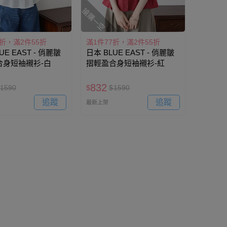
搶購一空
7折，滿2件55折
滿1件77折，滿2件55折
UE EAST - 俏麗皺
日本 BLUE EAST - 俏麗皺
合身短袖襯衫-白
摺輕盈合身短袖襯衫-紅
832
1590
$
$
1590
追蹤
追蹤
最新上架