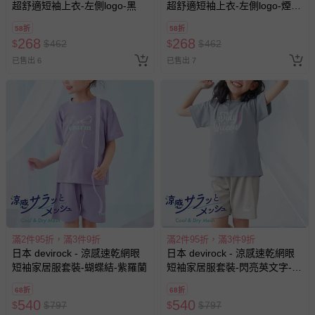
超舒適短袖上衣-左側logo-黑
超舒適短袖上衣-左側logo-煙燻
藍
58折
58折
268
268
$
$
462
$
$
462
已售出 6
已售出 7
滿2件95折，滿3件9折
滿2件95折，滿3件9折
日本 devirock - 涼感速乾網眼
日本 devirock - 涼感速乾網眼
短袖家居服套裝-蝴蝶結-紫羅蘭
短袖家居服套裝-閃亮英文字-冰
霧藍x淺灰
68折
68折
540
540
$
$
797
$
$
797