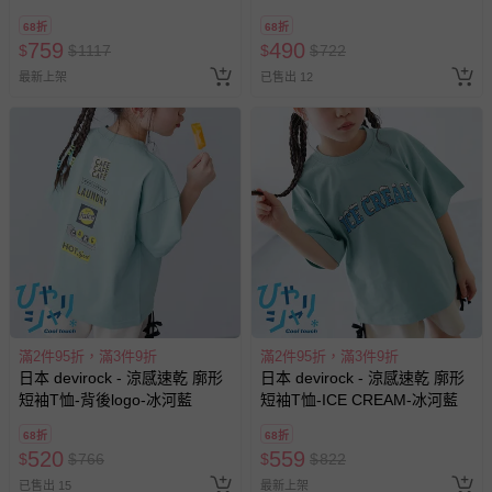
系
68折
68折
759
490
$
$
1117
$
$
722
最新上架
已售出 12
滿2件95折，滿3件9折
滿2件95折，滿3件9折
日本 devirock - 涼感速乾 廓形
日本 devirock - 涼感速乾 廓形
短袖T恤-背後logo-冰河藍
短袖T恤-ICE CREAM-冰河藍
68折
68折
520
559
$
$
766
$
$
822
已售出 15
最新上架