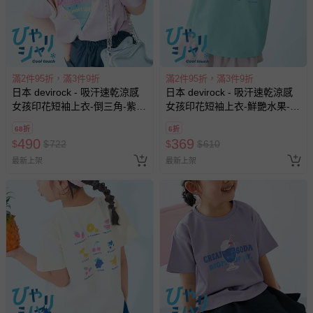
滿2件95折，滿3件9折
滿2件95折，滿3件9折
日本 devirock - 吸汗速乾涼感
日本 devirock - 吸汗速乾涼感
女孩印花短袖上衣-倒三角-紫丁
女孩印花短袖上衣-鮮艷水果-青
香
翠綠
68折
6折
490
369
$
$
722
$
$
610
最新上架
最新上架