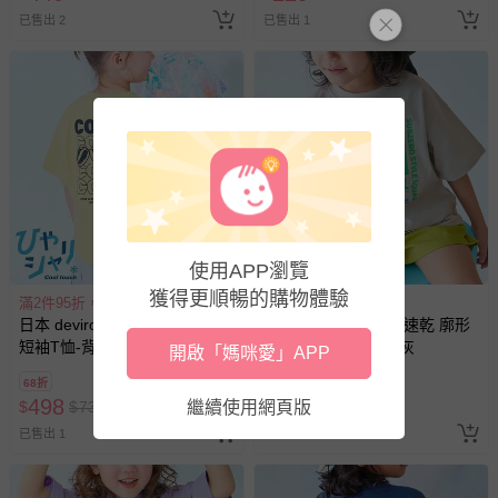
已售出 2
已售出 1
使用APP瀏覽
獲得更順暢的購物體驗
滿2件95折，滿3件9折
滿2件95折，滿3件9折
日本 devirock - 涼感速乾 廓形
日本 devirock - 涼感速乾 廓形
短袖T恤-背後咖啡-淺黃
短袖T恤-FROST-淺灰
開啟「媽咪愛」APP
68折
68折
498
330
$
$
732
繼續使用網頁版
$
$
485
已售出 1
已售出 3