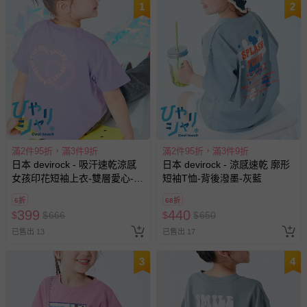
1
2
滿2件95折，滿3件9折
滿2件95折，滿3件9折
日本 devirock - 吸汗速乾涼感
日本 devirock - 涼感速乾 廓形
女孩印花短袖上衣-雙層愛心-紫
短袖T恤-背後潑墨-灰藍
羅蘭
6折
68折
399
440
$
$
666
$
$
650
已售出 13
已售出 17
3
4