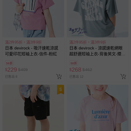
滿2件95折，滿3件9折
滿2件95折，滿3件9折
日本 devirock - 吸汗速乾涼感
日本 devirock - 涼感速乾網眼
可愛印花短袖上衣-信件-粉紅
超舒適短袖上衣-背後英文-煙燻
藍
56折
58折
229
268
$
$
409
$
$
462
已售出 8
已售出 12
5