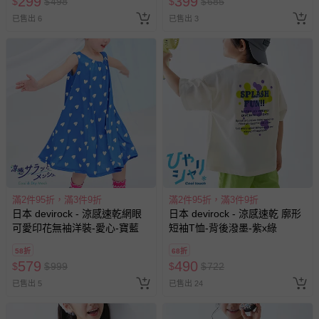
299
399
$
$
498
$
$
685
已售出 6
已售出 3
滿2件95折，滿3件9折
滿2件95折，滿3件9折
日本 devirock - 涼感速乾網眼
日本 devirock - 涼感速乾 廓形
可愛印花無袖洋裝-愛心-寶藍
短袖T恤-背後潑墨-紫x綠
58折
68折
579
490
$
$
999
$
$
722
已售出 5
已售出 24