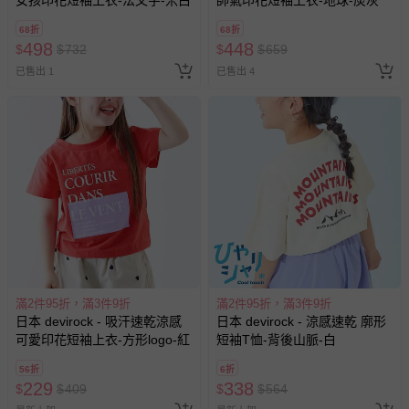
女孩印花短袖上衣-法文字-米白
帥氣印花短袖上衣-地球-炭灰
68折
68折
498
448
$
$
732
$
$
659
已售出 1
已售出 4
滿2件95折，滿3件9折
滿2件95折，滿3件9折
日本 devirock - 吸汗速乾涼感
日本 devirock - 涼感速乾 廓形
可愛印花短袖上衣-方形logo-紅
短袖T恤-背後山脈-白
56折
6折
229
338
$
$
409
$
$
564