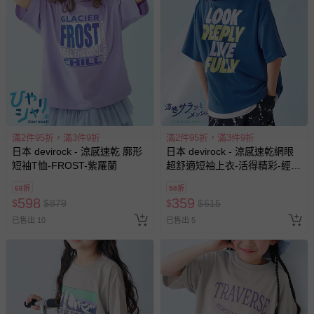
滿2件95折，滿3件9折
滿2件95折，滿3件9折
日本 devirock - 涼感速乾 廓形
日本 devirock - 涼感速乾網眼
短袖T恤-FROST-紫羅蘭
超舒適短袖上衣-活得精彩-經典
藍
68折
58折
598
359
$
$
879
$
$
615
已售出 10
已售出 5