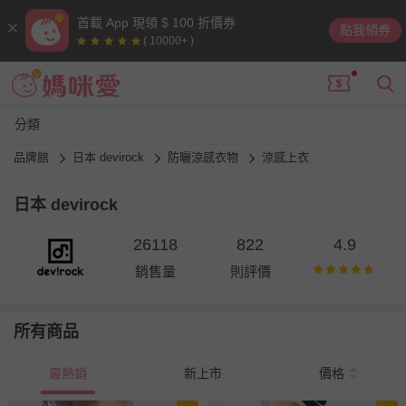
首載 App 現領 $ 100 折價券
點我領券
( 10000+ )
分類
品牌館
日本 devirock
防曬涼感衣物
涼感上衣
日本 devirock
26118
822
4.9
銷售量
則評價
所有商品
最熱銷
新上市
價格