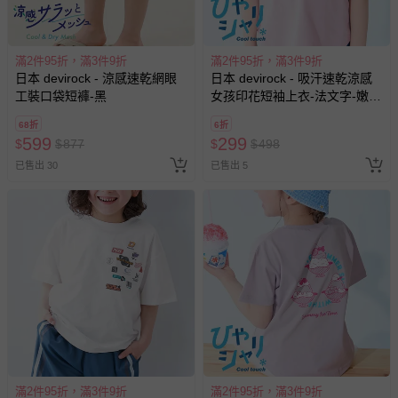
滿2件95折，滿3件9折
滿2件95折，滿3件9折
日本 devirock - 涼感速乾網眼
日本 devirock - 吸汗速乾涼感
工裝口袋短褲-黑
女孩印花短袖上衣-法文字-嫩粉
紅
68折
6折
599
299
$
$
877
$
$
498
已售出 30
已售出 5
滿2件95折，滿3件9折
滿2件95折，滿3件9折