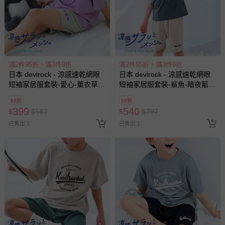
滿2件95折，滿3件9折
滿2件95折，滿3件9折
日本 devirock - 涼感速乾網眼
日本 devirock - 涼感速乾網眼
短袖家居服套裝-愛心-薰衣草x
短袖家居服套裝-鯊魚-暗夜藍x
灰
米杏
68折
68折
399
540
$
$
587
$
$
797
已售出 1
已售出 1