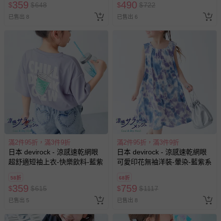
359
490
$
$
648
$
$
722
已售出 8
已售出 6
滿2件95折，滿3件9折
滿2件95折，滿3件9折
日本 devirock - 涼感速乾網眼
日本 devirock - 涼感速乾網眼
超舒適短袖上衣-快樂飲料-藍紫
可愛印花無袖洋裝-暈染-藍紫系
58折
68折
359
759
$
$
615
$
$
1117
已售出 5
已售出 8