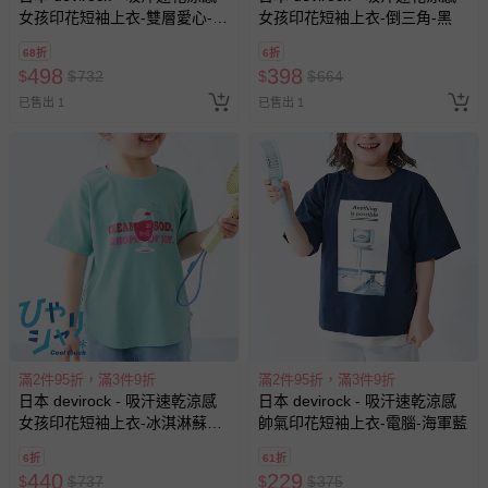
女孩印花短袖上衣-雙層愛心-嫩
女孩印花短袖上衣-倒三角-黑
粉紅
68折
6折
498
398
$
$
732
$
$
664
已售出 1
已售出 1
滿2件95折，滿3件9折
滿2件95折，滿3件9折
日本 devirock - 吸汗速乾涼感
日本 devirock - 吸汗速乾涼感
女孩印花短袖上衣-冰淇淋蘇打-
帥氣印花短袖上衣-電腦-海軍藍
薄荷綠
6折
61折
440
229
$
$
737
$
$
375