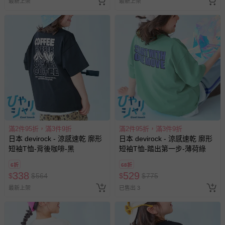
最新上架
最新上架
滿2件95折，滿3件9折
滿2件95折，滿3件9折
日本 devirock - 涼感速乾 廓形
日本 devirock - 涼感速乾 廓形
短袖T恤-背後咖啡-黑
短袖T恤-踏出第一步-薄荷綠
6折
68折
338
529
$
$
564
$
$
775
最新上架
已售出 3