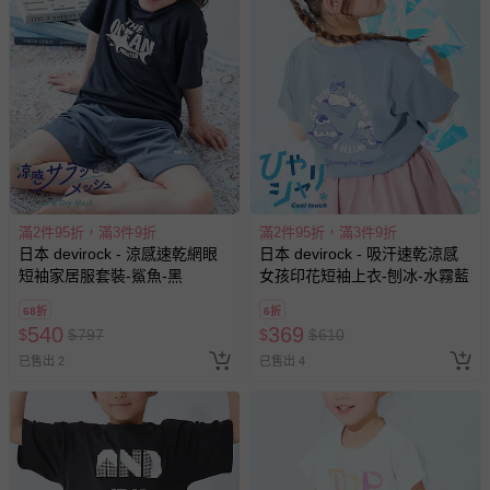
滿2件95折，滿3件9折
滿2件95折，滿3件9折
日本 devirock - 涼感速乾網眼
日本 devirock - 吸汗速乾涼感
短袖家居服套裝-鯊魚-黑
女孩印花短袖上衣-刨冰-水霧藍
68折
6折
540
369
$
$
797
$
$
610
已售出 2
已售出 4