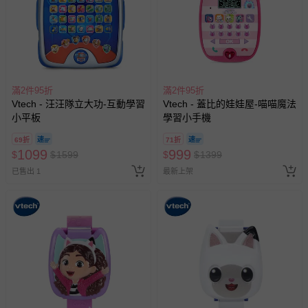
滿2件95折
滿2件95折
Vtech - 汪汪隊立大功-互動學習
Vtech - 蓋比的娃娃屋-喵喵魔法
小平板
學習小手機
69折
71折
1099
999
$
$
1599
$
$
1399
已售出 1
最新上架