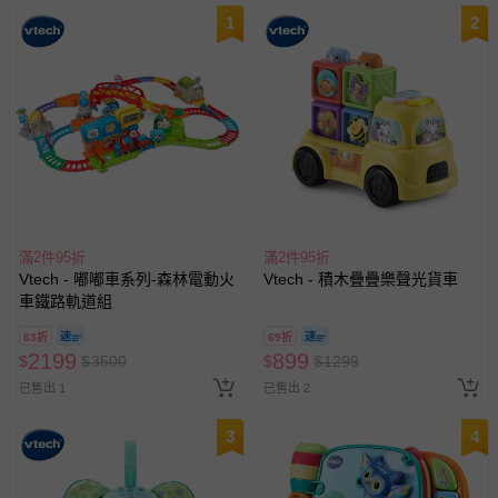
1
2
滿2件95折
滿2件95折
Vtech - 嘟嘟車系列-森林電動火
Vtech - 積木疊疊樂聲光貨車
車鐵路軌道組
63折
69折
2199
899
$
$
3500
$
$
1299
已售出 1
已售出 2
3
4