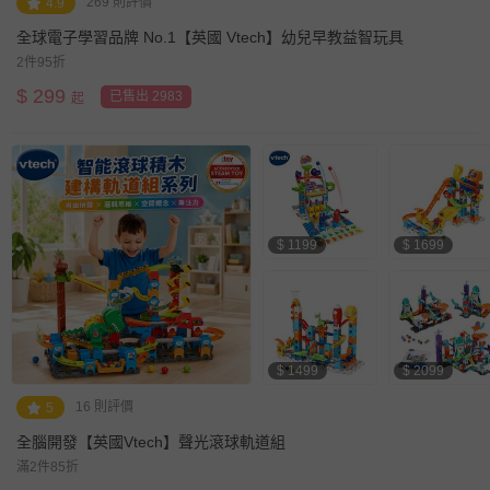
269 則評價
4.9
全球電子學習品牌 No.1【英國 Vtech】幼兒早教益智玩具
2件95折
$
299
已售出 2983
起
$ 1199
$ 1699
$ 1499
$ 2099
16 則評價
5
全腦開發【英國Vtech】聲光滾球軌道組
滿2件85折