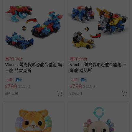
滿2件95折
滿2件95折
Vtech - 聲光變形恐龍合體組-霸
Vtech - 聲光變形恐龍合體組-三
王龍-特雷克斯
角龍-迪諾斯
73折
73折
799
799
$
$
1100
$
$
1100
最新上架
已售出 1