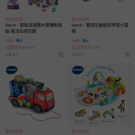
滿2件85折
滿2件95折
Vtech - 智能滾球積木建構軌道
Vtech - 雙語互動遙控學習小電
組-魔法仙境花園
視
72折
69折
1699
1199
$
$
2350
$
$
1750
已售出 3
已售出 1
滿2件95折
滿2件95折