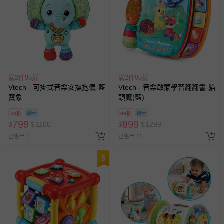
滿2件95折
滿2件95折
Vtech - 可掛式音樂安撫抱偶-藍
Vtech - 音樂啟蒙學習翻翻書-貓
寶象
頭鷹(藍)
73折
69折
799
899
$
$
1100
$
$
1299
已售出 1
已售出 11
5