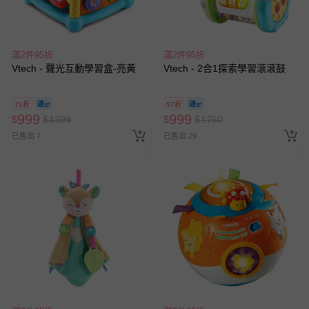
滿2件95折
滿2件95折
Vtech - 聲光互動學習盒-亮黃
Vtech - 2合1探索學習滾滾鼓
71折
57折
999
999
$
$
1399
$
$
1750
已售出 7
已售出 29