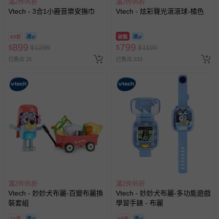
滿2件95折
滿2件95折
Vtech - 3合1小鹿音樂安撫巾
Vtech - 炫彩聲光滾滾球-橘色
69折
破盤
899
799
$
$
1299
$
$
1100
已售出 25
已售出 233
滿2件95折
滿2件95折
Vtech - 妙妙犬布麗-百變布麗換
Vtech - 妙妙犬布麗-多功能遊戲
裝套組
學習手錶 - 布麗
71折
69折