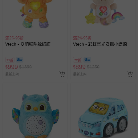
滿2件95折
滿2件95折
Vtech - Ｑ萌喵咪躲貓貓
Vtech - 彩虹聲光安撫小蠑螈
71折
72折
999
899
$
$
1399
$
$
1250
最新上架
最新上架