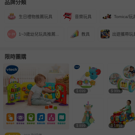
品牌分類
生日禮物推薦玩具
音樂玩具
Tomica/玩
1~3歲幼兒玩具推薦...
教具
出遊攜帶玩
限時團購
$ 699
$ 999
$ 899
$ 1999