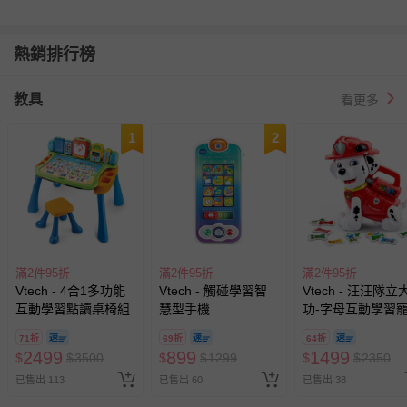
熱銷排行榜
教具
看更多
1
2
滿2件95折
滿2件95折
滿2件95折
Vtech - 4合1多功能
Vtech - 觸碰學習智
Vtech - 汪汪隊立
互動學習點讀桌椅組
慧型手機
功-字母互動學習
狗
71折
69折
64折
2499
899
1499
$
$
3500
$
$
1299
$
$
2350
已售出 113
已售出 60
已售出 38