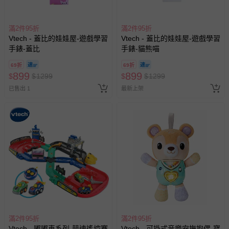
滿2件95折
滿2件95折
Vtech - 蓋比的娃娃屋-遊戲學習
Vtech - 蓋比的娃娃屋-遊戲學習
手錶-蓋比
手錶-貓熊喵
69折
69折
899
899
$
$
1299
$
$
1299
已售出 1
最新上架
滿2件95折
滿2件95折
Vtech - 嘟嘟車系列-競速遙控賽
Vtech - 可掛式音樂安撫抱偶-寶