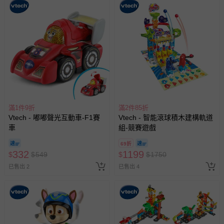
滿1件9折
滿2件85折
Vtech - 嘟嘟聲光互動車-F1賽
Vtech - 智能滾球積木建構軌道
車
組-競賽遊戲
69折
332
1199
$
$
549
$
$
1750
已售出 2
已售出 4