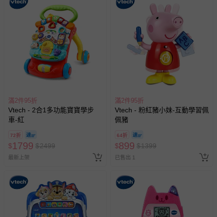
滿2件95折
滿2件95折
Vtech - 2合1多功能寶寶學步
Vtech - 粉紅豬小妹-互動學習佩
車-紅
佩豬
72折
64折
1799
899
$
$
2499
$
$
1399
最新上架
已售出 1