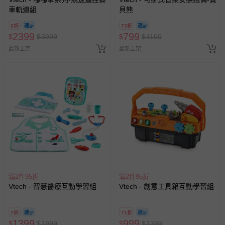
車軌道組
貝熊
6折
73折
2399
799
$
$
3999
$
$
1100
最新上架
最新上架
滿2件95折
滿2件95折
Vtech - 智慧醫療互動學習組
Vtech - 創意工具箱互動學習組
7折
71折
1399
999
$
$
1999
$
$
1399