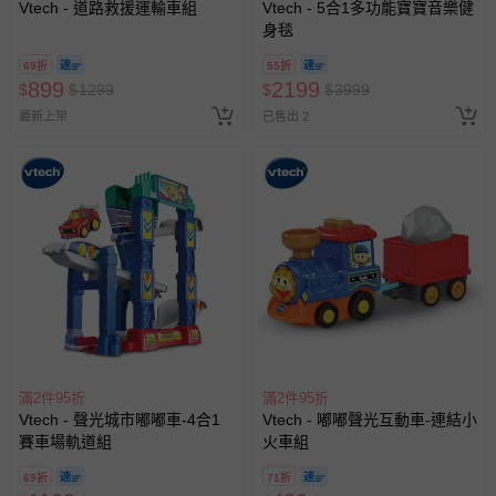
Vtech - 道路救援運輸車組
Vtech - 5合1多功能寶寶音樂健
身毯
69折
55折
899
2199
$
$
1299
$
$
3999
最新上架
已售出 2
滿2件95折
滿2件95折
Vtech - 聲光城市嘟嘟車-4合1
Vtech - 嘟嘟聲光互動車-連結小
賽車場軌道組
火車組
69折
71折