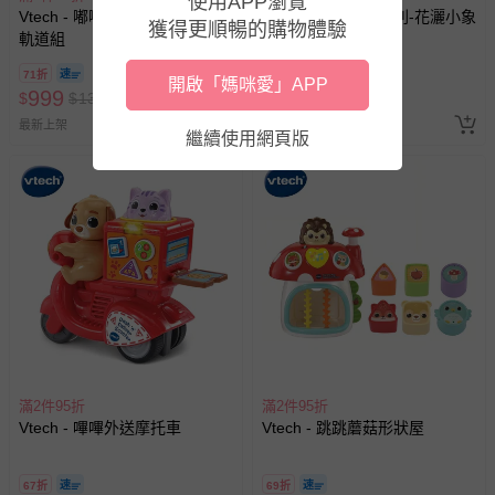
使用APP瀏覽
Vtech - 嘟嘟車系列-歡樂小火車
Vtech - 戲水玩具系列-花灑小象
獲得更順暢的購物體驗
軌道組
71折
7折
開啟「媽咪愛」APP
999
699
$
$
1399
$
$
999
最新上架
已售出 3
繼續使用網頁版
滿2件95折
滿2件95折
Vtech - 嗶嗶外送摩托車
Vtech - 跳跳蘑菇形狀屋
67折
69折