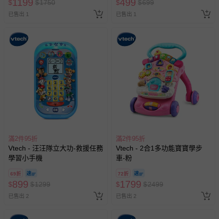
1199
499
$
$
1750
$
$
699
已售出 1
已售出 1
滿2件95折
滿2件95折
Vtech - 汪汪隊立大功-救援任務
Vtech - 2合1多功能寶寶學步
學習小手機
車-粉
69折
72折
899
1799
$
$
1299
$
$
2499
已售出 2
已售出 2