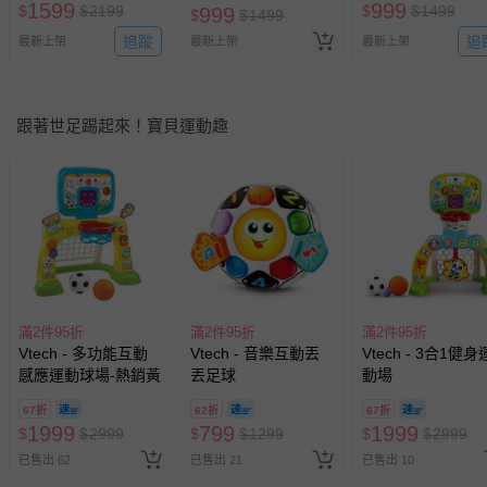
1599
999
$
$
2199
$
$
1499
999
$
$
1499
追蹤
追
最新上架
最新上架
最新上架
跟著世足踢起來！寶貝運動趣
滿2件95折
滿2件95折
滿2件95折
Vtech - 多功能互動
Vtech - 音樂互動丟
Vtech - 3合1健身
感應運動球場-熱銷黃
丟足球
動場
67折
62折
67折
1999
799
1999
$
$
2999
$
$
1299
$
$
2999
已售出 62
已售出 21
已售出 10