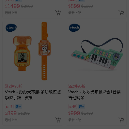
1499
899
$
$
2099
$
$
1299
最新上架
最新上架
滿2件95折
滿2件95折
Vtech - 妙妙犬布麗-多功能遊戲
Vtech - 妙妙犬布麗-2合1音樂
學習手錶 - 賓果
吉他鋼琴
69折
67折
899
999
$
$
1299
$
$
1499
最新上架
最新上架