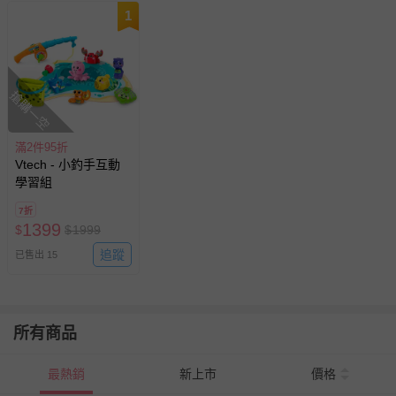
1
搶購一空
滿2件95折
Vtech - 小釣手互動
學習組
7折
1399
$
$
1999
追蹤
已售出 15
所有商品
最熱銷
新上市
價格