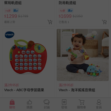
察局軌道組
防局軌道組
72折
72折
1299
1699
$
$
1799
$
$
2350
最新上架
已售出 1
滿2件95折
滿2件95折
Vtech - ABC字母學習蘋果
Vtech - 海洋搖搖音樂組
71折
69折
999
899
購物
精選
討論
發現
購物車
會員
$
$
1399
$
$
1299