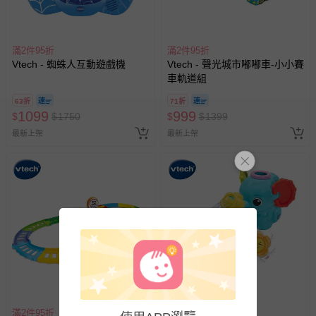
滿2件95折
滿2件95折
Vtech - 蜘蛛人互動遊戲機
Vtech - 聲光城市嘟嘟車-小小賽
車軌道組
63折
71折
1099
999
$
$
1750
$
$
1399
最新上架
最新上架
滿2件95折
滿2件95折