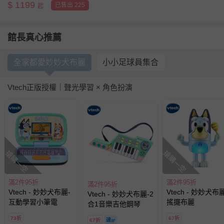
$
1199
已售出 225
起
館長真心推薦
全家都愛妙妙犬布麗
小小足球員集合
Vtech正版授權｜聲光學習 × 角色扮演
搶購一空
搶購一空
滿2件95折
滿2件95折
滿2件95折
Vtech - 妙妙犬布麗-
Vtech - 妙妙犬布
Vtech - 妙妙犬布麗-2
互動學習小筆電
搖擺布麗
合1音樂吉他鋼琴
73折
67折
67折