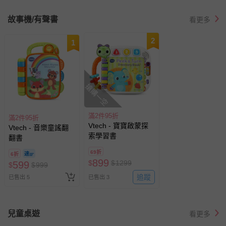
故事機/有聲書
看更多
2
1
搶購一空
滿2件95折
滿2件95折
Vtech - 寶寶啟蒙探
Vtech - 音樂童謠翻
索學習書
翻書
69折
6折
899
$
$
1299
599
$
$
999
追蹤
已售出 5
已售出 3
兒童桌遊
看更多