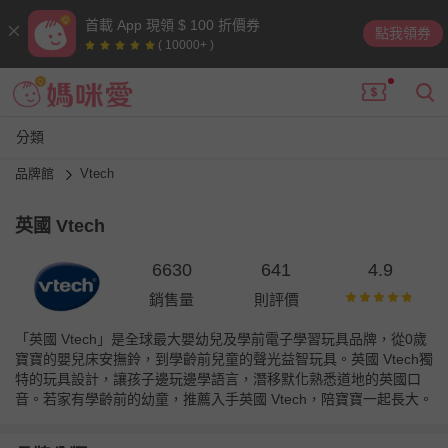
首載 App 現領 $ 100 折價券
點我領券
( 10000+ )
分類
品牌館
Vtech
英國 Vtech
6630
641
4.9
銷售量
則評價
「英國 Vtech」是全球最大嬰幼兒及學前電子學習玩具品牌，從0歲
寶寶的嬰兒床安撫鈴，到學齡前兒童的聲光益智玩具。英國 Vtech獨
特的玩具設計，讓孩子邊玩邊學語言，潛移默化熟悉道地的英國口
音。若家有學齡前的幼童，推薦入手英國 Vtech，陪寶寶一起長大。