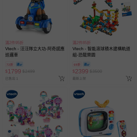
滿2件95折
滿2件85折
Vtech - 汪汪隊立大功-阿奇感應
Vtech - 智能滾球積木建構軌道
巡邏車
組-恐龍樂園
72折
69折
1799
2399
$
$
2499
$
$
3500
已售出 1
最新上架