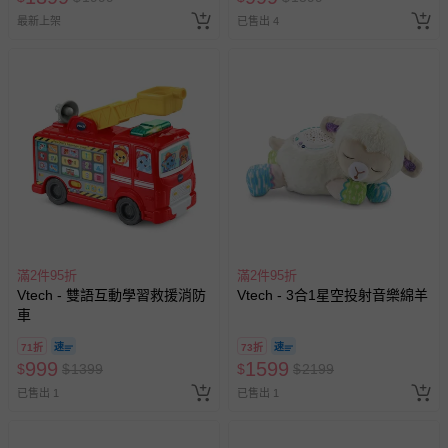
最新上架
已售出 4
滿2件95折
滿2件95折
Vtech - 雙語互動學習救援消防
Vtech - 3合1星空投射音樂綿羊
車
71折
73折
999
1599
$
$
1399
$
$
2199
已售出 1
已售出 1