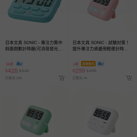
日本文具 SONIC - 專注力集中
日本文具 SONIC - 試験対策！
斜面倒數計時器(可消音發光提
提升專注力桌邊用輕便計時器-
示)-水藍
櫻花粉 (6.5x5.4x2.1cm)
66折
6折
即將售完
428
299
$
$
648
$
$
498
已售出 268
已售出 44