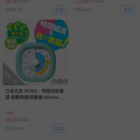
638
1190
$
$
967
$
$
1803
追蹤
追蹤
已售出 970
已售出 667
搶購一空
日本文具 SONIC - 時間流逝實
感 倒數時鐘/倒數器-60mins版-
薄荷藍 (10cm)
66折
638
$
$
967
追蹤
已售出 2490