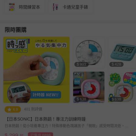
時間練習本
卡通兒童手錶
限時團購
$ 999
$ 428
$ 638
$ 638
401 則評價
4.9
【日本SONiC】日本熱銷！專注力訓練時鐘
日本熱銷！從小培養專注力！特殊移動色塊讓孩子「親眼」感受時間流逝，建
立時間觀！
$
299
已售出 6898