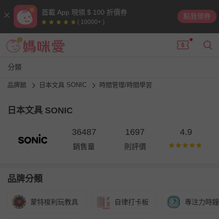
首載 App 現領 $ 100 折價券
點我領券
( 10000+ )
分類
品牌館
日本文具 SONIC
時間管理/時間學習
日本文具 SONIC
36487
1697
4.9
銷售量
則評價
品牌分類
蒙特梭利玩教具
自律打卡板
專注力時鐘