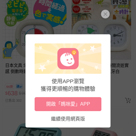
日本文具 SONIC - 時間流逝實
日本文具 SONIC - 時間流逝實
感 倒數時鐘/倒數器-30mins版-
感 倒數時鐘+時鐘-象牙白
象牙白 (10cm)
使用APP瀏覽
66折
6折
即將售完
獲得更順暢的購物體驗
638
1190
$
$
967
$
$
1983
已售出 302
已售出 422
開啟「媽咪愛」APP
繼續使用網頁版