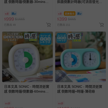
感 倒數時鐘/倒數器-30mins版-
斜面倒數計時器(可消音發光提
銀 (19cm)
示)-白
6折
6折
即將售完
999
399
$
$
1665
$
$
665
已售出 49
已售出 211
搶購一空
搶購一空
日本文具 SONIC - 時間流逝實
日本文具 SONIC - 時間流逝實
感 倒數時鐘/倒數器-60mins版-
感 倒數時鐘+時鐘-薄荷綠
象牙白 (10cm)
66折
66折