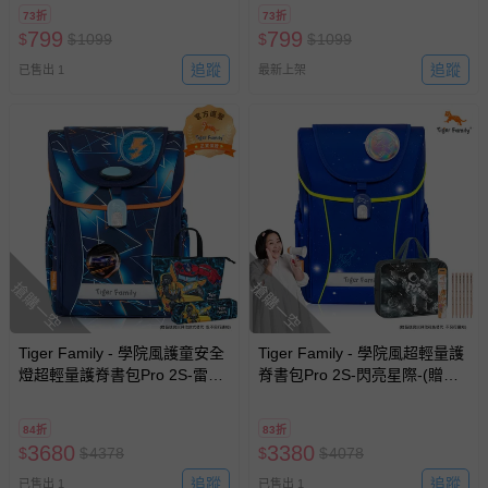
73折
73折
799
799
$
$
1099
$
$
1099
追蹤
追蹤
已售出 1
最新上架
搶購一空
搶購一空
Tiger Family - 學院風護童安全
Tiger Family - 學院風超輕量護
燈超輕量護脊書包Pro 2S-雷電
脊書包Pro 2S-閃亮星際-(贈
疾影-(贈品：文具2件(便當袋
品：文具2件(補習袋+HB鉛筆)-
+鉛筆盒)-博派聯盟)-花色送完
花色送完以其他樣式替代 不另
84折
83折
以其他樣式替代 不另行通知
行通知
3680
3380
$
$
4378
$
$
4078
追蹤
追蹤
已售出 1
已售出 1