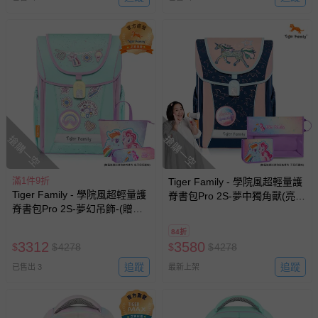
搶購一空
搶購一空
滿1件9折
Tiger Family - 學院風超輕量護
Tiger Family - 學院風超輕量護
脊書包Pro 2S-夢中獨角獸(亮片
脊書包Pro 2S-夢幻吊飾-(贈
款)-(贈品：文具2件(文具組+作
品：文具2件(便當袋+鉛筆盒)-
業袋)-雲寶&碧琪)-花色送完以
84折
雲寶&碧琪)-花色送完以其他樣
其他樣式替代 不另行通知
3312
3580
$
$
4278
$
$
4278
式替代 不另行通知
追蹤
追蹤
已售出 3
最新上架