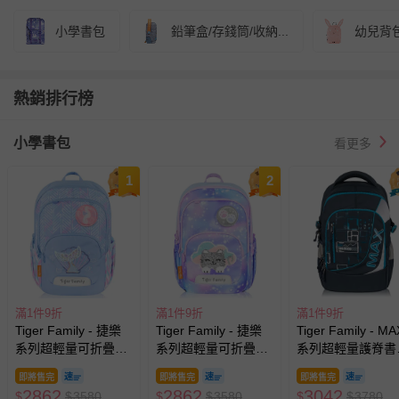
小學書包
鉛筆盒/存錢筒/收納...
幼兒背
熱銷排行榜
小學書包
看更多
1
2
滿1件9折
滿1件9折
滿1件9折
Tiger Family - 捷樂
Tiger Family - 捷樂
Tiger Family - MA
系列超輕量可折疊護
系列超輕量可折疊護
系列超輕量護脊書
脊書包-閃爍海洋
脊書包-雲朵小貓
(可摺疊版) Pro 2S
即將售完
即將售完
即將售完
奇之門
2862
2862
3042
$
$
3580
$
$
3580
$
$
3780