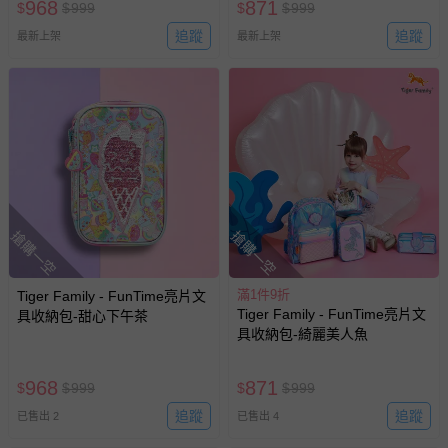
968
871
$
$
999
$
$
999
追蹤
追蹤
最新上架
最新上架
搶購一空
搶購一空
滿1件9折
Tiger Family - FunTime亮片文
Tiger Family - FunTime亮片文
具收納包-甜心下午茶
具收納包-綺麗美人魚
968
871
$
$
999
$
$
999
追蹤
追蹤
已售出 2
已售出 4