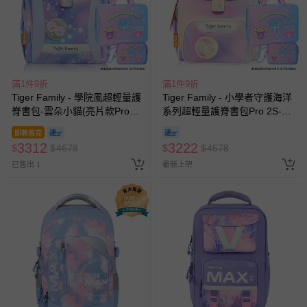
滿1件9折
滿1件9折
Tiger Family - 學院風超輕量護
Tiger Family - 小學者守護海洋
脊書包-雲朵小貓(亮片款Pro
系列超輕量護脊書包Pro 2S-夢
2S)-(贈品：文具2件(補習袋+零
之國度-(贈品：文具2件(補習袋
即將售完
錢包)-三麗鷗點心派對)-花色送
+零錢包)-三麗鷗點心派對)-花
3312
3222
$
$
4678
$
$
4578
完以其他樣式替代 不另行通知
色送完以其他樣式替代 不另行
已售出 1
通知
最新上架