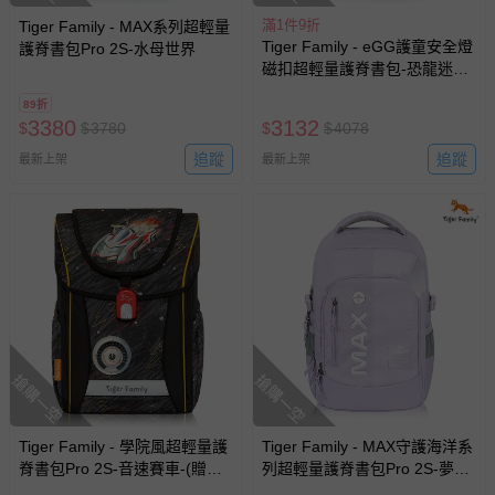
滿1件9折
Tiger Family - MAX系列超輕量
Tiger Family - eGG護童安全燈
護脊書包Pro 2S-水母世界
磁扣超輕量護脊書包-恐龍迷宮-
(贈品：文具2件(文具組+作業
89折
袋)-博派聯盟)-花色送完以其他
3380
3132
$
$
3780
$
$
4078
樣式替代 不另行通知
追蹤
追蹤
最新上架
最新上架
搶購一空
搶購一空
Tiger Family - 學院風超輕量護
Tiger Family - MAX守護海洋系
脊書包Pro 2S-音速賽車-(贈
列超輕量護脊書包Pro 2S-夢幻
品：文具2件(文具組+作業袋)-
紫