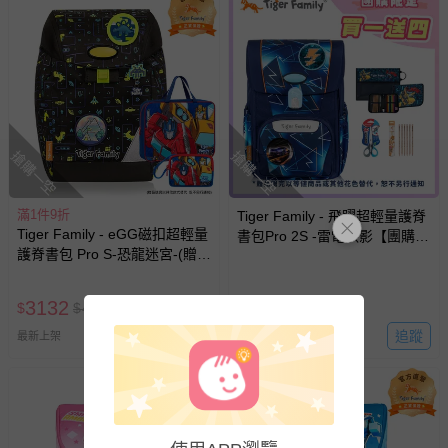
搶購一空
搶購一空
滿1件9折
Tiger Family - 飛躍超輕量護脊
Tiger Family - eGG磁扣超輕量
書包Pro 2S -雷電疾影【團購優
護脊書包 Pro S-恐龍迷宮-(贈
惠】-送文具四件組 (手提補習
品：文具2件(補習袋+零錢包)-
袋+鉛筆盒+小學生舒適握剪刀
花色送完以其他樣式替代 不另
+HB鉛筆)-款式隨機，送完以其
3132
4972
$
$
4478
$
行通知
他替代 不另行通知另行通知
追蹤
追蹤
最新上架
最新上架