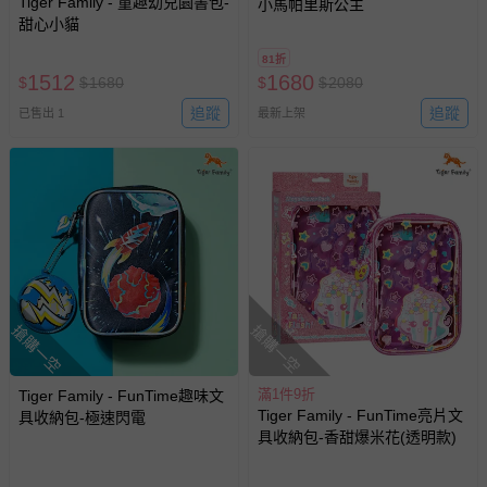
Tiger Family - 童趣幼兒園書包-
小馬帕里斯公主
甜心小貓
81折
1512
1680
$
$
1680
$
$
2080
追蹤
追蹤
已售出 1
最新上架
搶購一空
搶購一空
滿1件9折
Tiger Family - FunTime趣味文
Tiger Family - FunTime亮片文
具收納包-極速閃電
具收納包-香甜爆米花(透明款)