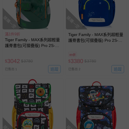
搶購一空
搶購一空
滿1件9折
Tiger Family - MAX系列超輕量
Tiger Family - MAX系列超輕量
護脊書包(可摺疊版) Pro 2S-藍
護脊書包(可摺疊版) Pro 2S-綠
色搖滾(小掛包)
色搖滾(小掛包)
89折
3042
3380
$
$
3780
$
$
3780
追蹤
追蹤
已售出 1
已售出 2