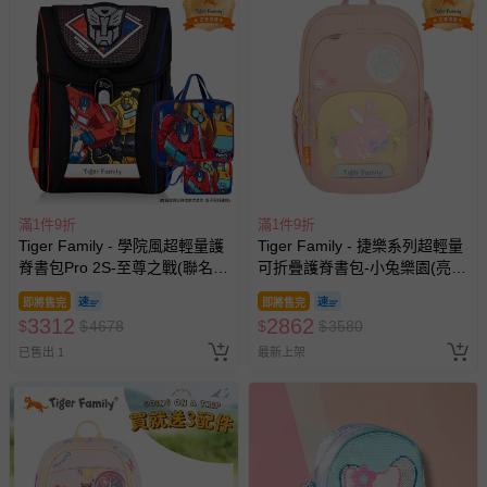
滿1件9折
滿1件9折
Tiger Family - 學院風超輕量護
Tiger Family - 捷樂系列超輕量
脊書包Pro 2S-至尊之戰(聯名
可折疊護脊書包-小兔樂園(亮片
款)-(贈品：文具2件(補習袋+零
款)
即將售完
即將售完
錢包)-博派之宇宙決戰)-花色送
3312
2862
$
$
4678
$
$
3580
完以其他樣式替代 不另行通知
已售出 1
最新上架