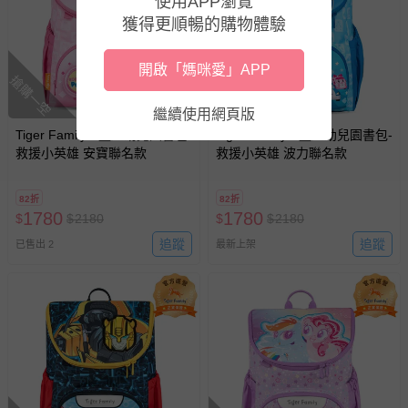
使用APP瀏覽
獲得更順暢的購物體驗
開啟「媽咪愛」APP
搶購一空
搶購一空
繼續使用網頁版
Tiger Family - 童趣幼兒園書包-
Tiger Family - 童趣幼兒園書包-
救援小英雄 安寶聯名款
救援小英雄 波力聯名款
82折
82折
1780
1780
$
$
2180
$
$
2180
追蹤
追蹤
已售出 2
最新上架