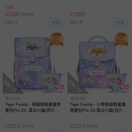
博派聯盟)-花色送完以其他樣式
94折
替代 不另行通知
3380
3380
$
$
3580
$
追蹤
追蹤
已售出 1
最新上架
搶購一空
搶購一空
滿1件9折
滿1件9折
Tiger Family - 飛躍超輕量護脊
Tiger Family - 小學者超輕量護
書包Pro 2S -雲朵小貓(亮片款)-
脊書包Pro 2S-雲朵小貓(亮片
(贈品：文具2件(便當袋+鉛筆
款)-(贈品：文具2件(便當袋+鉛
盒)-雲寶&碧琪)-花色送完以其
筆盒)-雲寶&碧琪)-花色送完以
3312
3222
$
$
4278
$
$
3980
他樣式替代 不另行通知
其他樣式替代 不另行通知