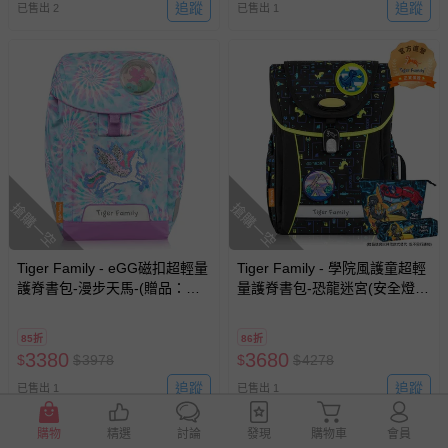
追蹤
追蹤
已售出 2
已售出 1
搶購一空
搶購一空
Tiger Family - eGG磁扣超輕量
Tiger Family - 學院風護童超輕
護脊書包-漫步天馬-(贈品：文
量護脊書包-恐龍迷宮(安全燈
具2件(文具組+作業袋)-雲寶&碧
Pro 2S)-(贈品：文具2件(便當
琪)-花色送完以其他樣式替代
袋+鉛筆盒)-博派聯盟)-花色送
85折
86折
不另行通知
完以其他樣式替代 不另行通知
3380
3680
$
$
3978
$
$
4278
追蹤
追蹤
已售出 1
已售出 1
購物
精選
討論
發現
購物車
會員