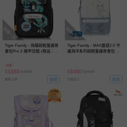
搶購一空
搶購一空
Tiger Family - 飛躍超輕量護脊
Tiger Family - MAX靈感2.0 守
書包Pro 2-機甲恐龍-(贈品：文
護海洋系列超輕量護脊書包 Pro
具2件(文具組+作業袋)-博派聯
2S - 天藍冰狐
盟)-花色送完以其他樣式替代
85折
不另行通知
3380
3480
$
$
3980
$
$
3680
追蹤
追蹤
最新上架
已售出 2