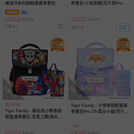
護海洋系列超輕量護脊書包 Pro
脊書包-小兔樂園(亮片款Pro
2S - 夢幻紫
2S)-(贈品：文具2件(補習袋+零
即將售完
錢包-三麗鷗點心派對)-花色送
3312
3222
$
$
4578
$
$
4580
完以其他樣式替代 不另行通知
已售出 1
追蹤
最新上架
搶購一空
搶購一空
滿1件9折
Tiger Family - 小學者超輕量護
Tiger Family - 聯名款小學者超
脊書包Pro 2S-雲朵小貓(亮片
輕量護脊書包-至尊之戰(聯名款
款)-(贈品：文具2件(補習袋+零
Pro 2S)-(贈品：文具2件(補習
錢包)-三麗鷗點心派對)-花色送
78折
袋+零錢包)-博派之宇宙決戰)-
完以其他樣式替代 不另行通知
3222
3580
$
$
4578
$
$
4580