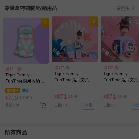
通知另行通知
鉛筆盒/存錢筒/收納用品
看更多
2
1
搶購一空
搶購一空
滿1件9折
滿1件9折
滿1件9折
Tiger Family -
Tiger Family -
Tiger Family -
FunTime亮片文具收
FunTime亮片文
FunTime兩用收納筆
納包-綺麗美人魚
納包-幻彩小馬
袋-環遊世界
即將售完
871
871
$
$
999
$
$
999
719
$
$
1099
追蹤
追
最新上架
已售出 4
已售出 2
所有商品