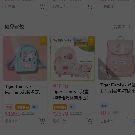
已售出 7
已售出 4
已售出 4
幼兒背包
看更多
1
2
搶購一空
Tiger Family - 童
滿1件9折
Tiger Family -
幼兒園書包-花園
Tiger Family - 兒童
FunTime幻彩多漾休
趣味輕巧休閒背包(小
閒後背包-雪白貓咪
尺寸)-花花世界
76折
即將售完
即將售完
│Kanga 大掛包 【團
0
$
$
1680
1280
2679
$
$
1680
$
$
2977
購優惠】-贈三件組
追
最新上架
(野餐墊+小掛包+彩
最新上架
已售出 5
色筆)-款式隨機，送
完以其他替代 不另行