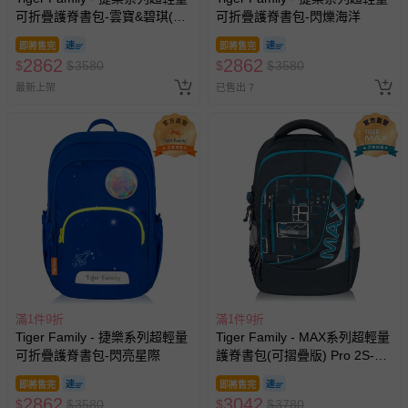
可折疊護脊書包-雲寶&碧琪(聯
可折疊護脊書包-閃爍海洋
名款)
即將售完
即將售完
2862
2862
$
$
3580
$
$
3580
最新上架
已售出 7
滿1件9折
滿1件9折
Tiger Family - 捷樂系列超輕量
Tiger Family - MAX系列超輕量
可折疊護脊書包-閃亮星際
護脊書包(可摺疊版) Pro 2S-傳
奇之門
即將售完
即將售完
2862
3042
$
$
3580
$
$
3780