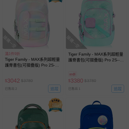
搶購一空
搶購一空
滿1件9折
Tiger Family - MAX系列超輕量
Tiger Family - MAX系列超輕量
護脊書包(可摺疊版) Pro 2S--飛
護脊書包(可摺疊版) Pro 2S-生
舞蒲花
日蛋糕
89折
3042
3380
$
$
3780
$
$
3780
追蹤
追蹤
已售出 2
已售出 1