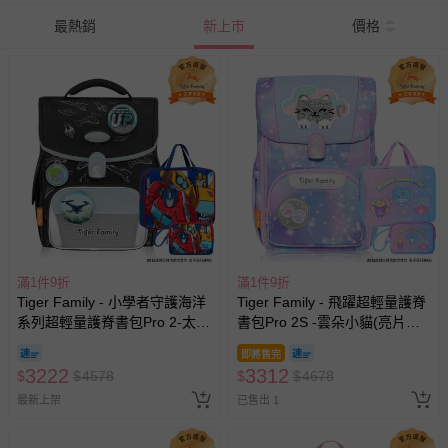
最熱銷
新上市
價格
滿1件9折
滿1件9折
Tiger Family - 小學者守護海洋
Tiger Family - 飛躍超輕量護脊
系列超輕量護脊書包Pro 2-太空
書包Pro 2S -雲朵小貓(亮片款)-
戰記-(贈品：文具2件(補習袋
(贈品：文具2件(補習袋+零錢
即將售完
+零錢包-博派之宇宙決戰) 花色
包)-三麗鷗點心派對)-花色送完
3222
3312
$
$
4578
$
$
4678
送完以其他樣式替代 不另行通
以其他樣式替代 不另行通知
知
最新上架
已售出 1