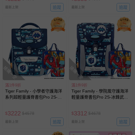
花色送完以其他樣式替代 不另
行通知
追蹤
追蹤
最新上架
最新上架
搶購一空
搶購一空
滿1件9折
滿1件9折
Tiger Family - 小學者守護海洋
Tiger Family - 學院風守護海洋
系列超輕量護脊書包Pro 2S-冰
輕量護脊書包Pro 2S-冰鋒武士-
鋒武士-(贈品：文具2件(補習袋
(贈品：文具2件(補習袋+零錢
+零錢包-博派之宇宙決戰)--花
包-博派之宇宙決戰)-花色送完
3222
3312
$
$
4578
$
$
4678
色送完以其他樣式替代 不另行
以其他樣式替代 不另行通知
通知
追蹤
追蹤
最新上架
最新上架