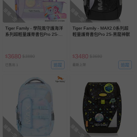
搶購一空
搶購一空
Tiger Family - 學院風守護海洋
Tiger Family - MAX2.0系列超
系列超輕量護脊書包Pro 2S-柔
輕量護脊書包Pro 2S-黑龍神獸
美粉紫-(贈品：文具2件(便當袋
+鉛筆盒)-雲寶&碧琪)-花色送完
以其他樣式替代 不另行通知
3680
3480
$
$
3880
$
$
3680
追蹤
追蹤
已售出 1
最新上架
搶購一空
搶購一空