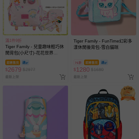
滿1件9折
Tiger Family - FunTime幻彩多
Tiger Family - 兒童趣味輕巧休
漾休閒後背包-雪白貓咪
閒背包(小尺寸)-花花世界
│Kanga 大掛包 【團購優惠】-
即將售完
76折
即將售完
贈三件組 (野餐墊+小掛包+彩色
2679
1280
$
$
2977
$
$
1680
筆)-款式隨機，送完以其他替代
不另行通知另行通知
最新上架
最新上架