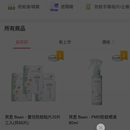
防蚊液/噴霧
遮陽帽
防蚊手環/貼片/止癢..
所有商品
最熱銷
新上市
價格
1
2
貝恩 Baan - 嬰兒防蚊貼片20片
貝恩 Baan - PMD防蚊噴液
三入(共60片)
80ml