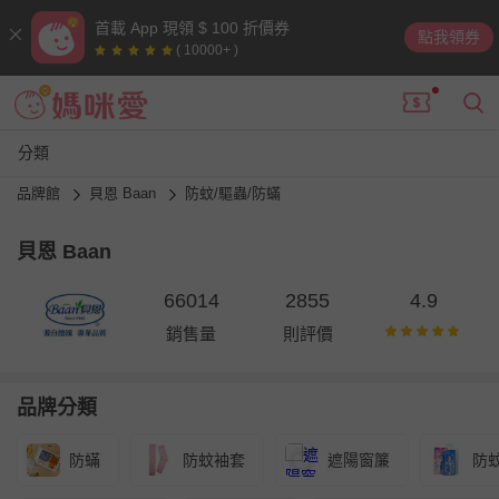
首載 App 現領 $ 100 折價券
點我領券
( 10000+ )
分類
品牌館
貝恩 Baan
防蚊/驅蟲/防蟎
貝恩 Baan
66014
2855
4.9
銷售量
則評價
品牌分類
防蟎
防蚊袖套
遮陽窗簾
防蚊