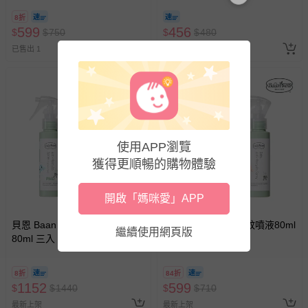
8折
599
456
$
$
750
$
$
480
已售出 1
最新上架
3
使用APP瀏覽
獲得更順暢的購物體驗
開啟「媽咪愛」APP
貝恩 Baan - PMD防蚊噴液
貝恩 Baan - 嬰兒防蚊噴液80ml
繼續使用網頁版
80ml 三入
三入
8折
84折
1152
599
$
$
1440
$
$
710
最新上架
最新上架