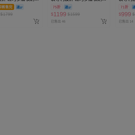
背包(送防盜扣環)-
行防盜斜背包(送防盜扣環)-
行防盜斜
即將售完
75折
71折
5.5x20x7cm)
中-黑 (23.5x14x7cm)
小-黑 (19
1199
999
$
1799
$
$
1599
$
$
已售出 46
已售出 14