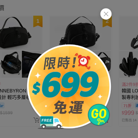
價
1
2
折
滿2件9折
滿2件9
NNEBYRON - 正韓
韓國 LONNEBYRON - 正韓
韓國 LO
設計 輕巧多層收納
製專利設計 輕巧多層收納
製專利
盜斜背包(送防盜扣
旅行防盜斜背包(送防盜扣
旅行防
78折
即將售完
71折
 (23.5x14x7cm)
環)-大-黑 (25.5x20x7cm)
環)-小-
1399
999
$
1599
$
$
1799
$
$
(19.5x1
已售出 32
已售出 14