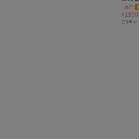
行防盜斜
78折
大-黑 (2
1399
$
已售出 32