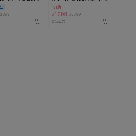
背包(送防盜扣環)-
袋(附防盜扣環+斜背背帶)-
81折
.5x13.5x6.5cm)
黑 (60x37x17cm)
1699
1399
$
$
2099
最新上架