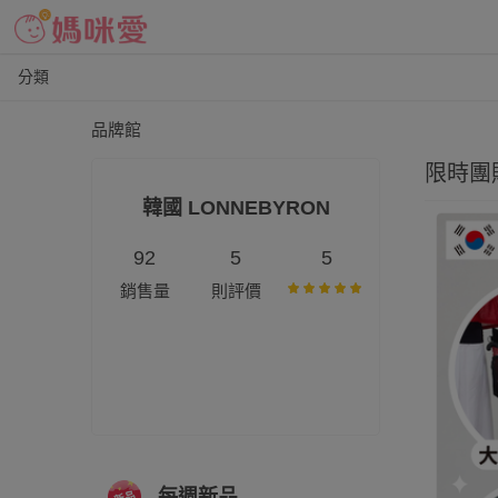
分類
品牌館
限時團
韓國 LONNEBYRON
92
5
5
銷售量
則評價
每週新品