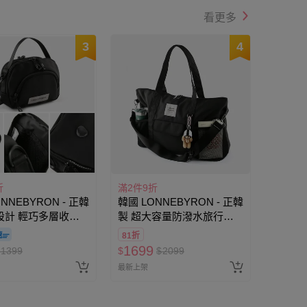
看更多
3
4
折
滿2件9折
NNEBYRON - 正韓
韓國 LONNEBYRON - 正韓
設計 輕巧多層收納
製 超大容量防潑水旅行行
盜斜背包(送防盜扣
李袋(附防盜扣環+斜背背
81折
黑
帶)-黑 (60x37x17cm)
1699
1399
$
$
2099
3.5x6.5cm)
最新上架