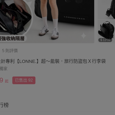
$ 1399
5 則評價
計專利【LONNE.】超～能裝．旅行防盜包Ｘ行李袋
獨家
9
已售出 92
起
行榜