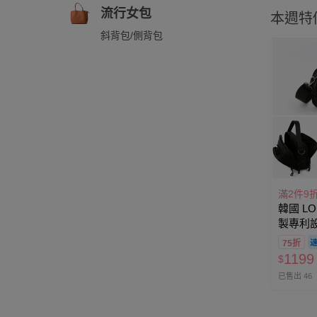
流行女包
本週特
斜背包/側背包
滿2件9
韓國 LO
製專利
旅行防
75折
環)-中-黑
1199
$
已售出 46