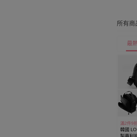
所有商
最
滿2件9
韓國 LO
製專利