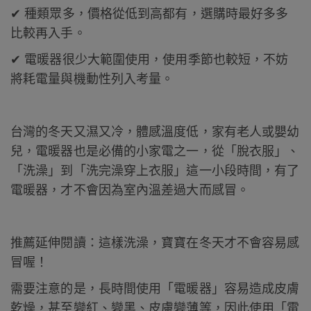
✔ 種類眾多，價格從低到高都有，選購時最好多多
比較再入手。
✔ 電暖器很少大範圍使用，使用季節也較短，不妨
將耗電量與機動性列入考量。
台灣的冬天又濕又冷，體感溫度低，家有老人或嬰幼
兒，電暖器也是必備的小家電之一，從「脫衣服」、
「洗澡」到「洗完澡穿上衣服」這一小段時間，有了
電暖器，才不會因為室內溫差過大而感冒。
推薦延伸閱讀：
這樣洗澡，寶寶在冬天才不會容易感
冒喔！
需要注意的是，長時間使用「電暖器」容易造成皮膚
乾燥，甚至變紅、變黑、皮膚變薄等，因此使用「電