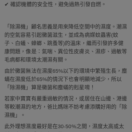
✔ 確認機體的安全性，避免過熱引發自燃。
「除濕機」顧名思義是用來降低空間中的濕度。潮濕
的空氣容易引起黴菌滋生，並成為病媒蚊蟲害(蚊
子、白蟻、蟑螂、跳蚤等)的溫床，繼而引發許多健
康問題，像是：氣喘、異位性皮膚炎、濕疹、過敏等
毛病都和環境太潮濕有關。
由於黴菌無法在濕度65%以下的環境中繁殖生長，塵
蟎在濕度低於65%的情況下也會明顯地減少，所以
「除濕機」算是黴菌和塵蟎的剋星唷！
若家中寶寶有嚴重過敏的情況，或居住在山邊、港邊
等較潮濕的地方，爸比媽咪不妨考慮添購好用的「除
濕機」。
此外理想濕度最好是在30-50%之間，濕度太高或太