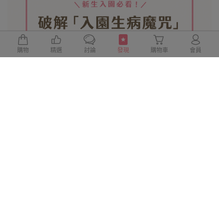
購物
精選
討論
發現
購物車
會員
剛上幼兒園狂跑診所？教保專家親授「333健康防
禦術」與「託藥SOP」，破除入園生病
嬰幼兒照護‧流感/防疫/病毒
0