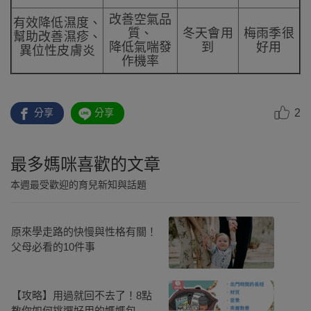
改善空氣品
有
效降低濕度、
質、
冬天會用
梅雨季很
幫助改善濕疹、
降低氣喘發
到
好用
異位性皮膚炎
作機率
2
分享
分享
最多媽咪喜歡的文章
本週最受歡迎的育兒新知與話題
原來學走路的快慢與性格有關！
父母必看的10件事
【攻略】用過就回不去了！8點
教你如何挑選好用的媽媽包