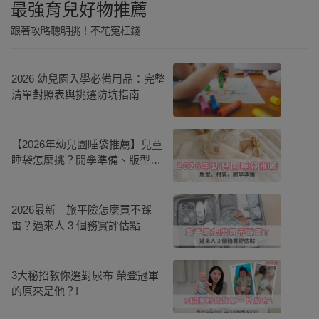
最強育兒好物推薦
跟著攻略聰明挑！不花冤枉錢
2026 幼兒園入學必備用品：完整
清單對照表與挑選防坑指南
【2026年幼兒園睡袋推薦】兒童
睡袋怎麼挑？開學準備、版型、
材質全攻略
2026最新｜旅平險怎麼買不踩
雷？過來人 3 個務實評估點
3大秘招教你選對尿布 榮登冠軍
的原來是他？!