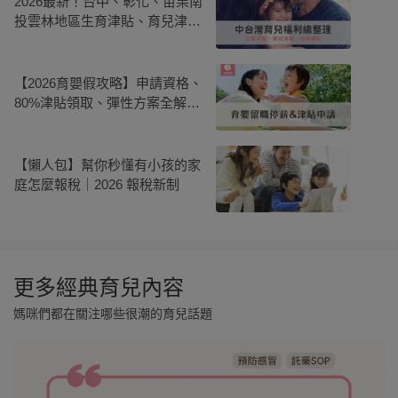
2026最新！台中、彰化、苗栗南
投雲林地區生育津貼、育兒津
貼、托育補助等育兒福利總整理
【2026育嬰假攻略】申請資格、
80%津貼領取、彈性方案全解
析！父母同時領160%薪資秘訣
【懶人包】幫你秒懂有小孩的家
庭怎麼報稅｜2026 報稅新制
更多經典育兒內容
媽咪們都在關注哪些很潮的育兒話題