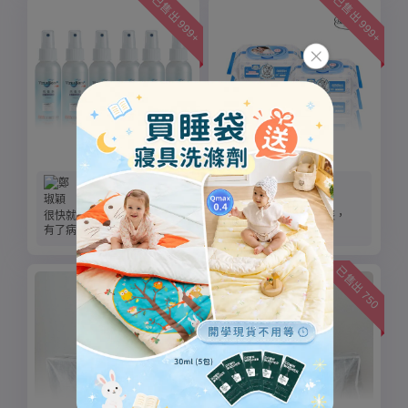
已售出 999+
已售出 999+
本週特價
濕紙巾
鄭琡穎
SJenny Lin
很快就收到商品囉~👍
嬰兒保養柔濕巾很大張，
有了病毒崩出外比較安心~
很保濕，很好用！！
已售出 750
已售出 750