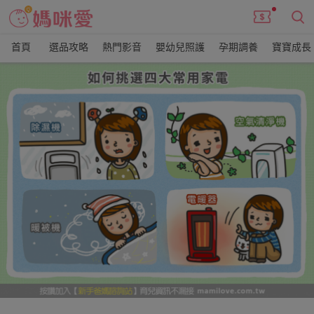
首頁
選品攻略
熱門影音
嬰幼兒照護
孕期調養
寶寶成長