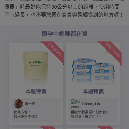
暖器」時最好能保持30公分以上的距離，使用時間
不宜過長，也不要放置在寶寶容易觸摸到的地方喔！
懷孕中媽咪都在買
已售出 999+
已售出 999+
本週特價
本週特價
黃怡寧
SJenny Lin
使用方便，
嬰兒保養柔濕巾很大張，
質地細緻不傷手，
很保濕，很好用！！
是防疫的居家好朋友。