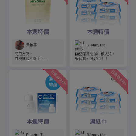
本週特價
本週特價
黃怡寧
SJenny Lin
使用方便，
嬰兒保養柔濕巾很大張，
質地細緻不傷手，
很保濕，很好用！！
是防疫的居家好朋友。
已售出 999+
已售出 999+
本週特價
濕紙巾
Phoebe Tu
SJenny Lin