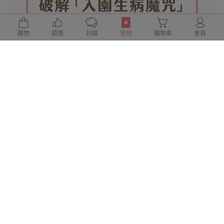
購物
精選
討論
發現
購物車
會員
剛上幼兒園狂跑診所？教保專家親授「333健康防
禦術」與「託藥SOP」，破除入園生病
嬰幼兒照護‧流感/防疫/病毒
0