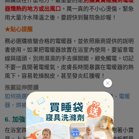
無論放在什麼地方，最重要的是
別讓寶寶碰觸到電暖
器熾熱的地方或出風口
。萬一真的不小心燙傷，緊急
用大量冷水降溫之後，要趕快到醫院急診喔！
★貼心提醒
務必選購檢驗合格的電暖器，並依照廠商提供的說明
書使用。如果把電暖器放置在浴室內使用，要留意電
線與插頭，別用濕濕的手去摸開關，避免觸電。切記
不要一直開著電暖氣，皮膚長時間暴露在電暖器的熱
風下，容易乾燥脫皮，甚至發炎紅腫喔！
推薦延伸閱讀
如何挑選四大常用家電-除濕機、空氣清淨機、電暖
器、烘被機
6. 加強浴室地板防滑
在浴室跌倒是十分危險的一件事，尤其爸媽抱著小寶