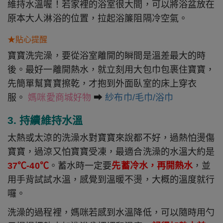
維持水溫喔！若家裡的浴室很大間，可以將浴盆放在
原本大人淋浴的位置，拉起浴簾阻隔冷空氣。
★貼心提醒
寶寶洗完澡，要從浴室離開的瞬間是溫差最大的時
後。最好一離開熱水，就立刻用大包巾包裹住寶寶，
先簡單幫寶寶擦乾，才抱到外面臥室的床上穿衣
服。
媽咪愛商城好物
➡ 
紗布巾/毛巾/浴巾
3. 持續維持水溫
太熱或太涼的洗澡水對寶寶來說都不好，過熱怕燙傷
寶寶，過涼又怕寶寶受凍，最適合洗澡的水溫大約是
37℃-40℃
。蓄水時一定要
先蓄冷水，再開熱水
，並
用手背試試水溫，感覺到溫暖不燙，大概的溫度就行
囉。
洗澡的過程裡，媽咪若感到水溫降低，可以隨時用勺