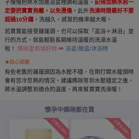
子慢慢把熱水加進浴盆裡調和溫度，
記得加熱水前一
定要把寶寶抱離，以免燙傷
。此外
洗澡時間最好不要
超過10分鐘
，洗越久，感冒的機率越大喔。
若寶寶能接受蓮蓬頭，也可以採取「盆浴＋淋浴」並
行的方式，就能輕鬆長期維持溫暖的洗澡水溫
啦！
媽咪愛商城好物
➡ 
浴盆/臉盆/沐浴椅
★貼心提醒
有些老舊的蓮蓬頭因為水壓不穩，在剛打開水龍頭時
會有忽冷忽熱的情況，建議媽咪等到水壓穩定之後，
將水溫調整到適合的溫度，再來幫寶寶洗澡喔！
懷孕中媽咪都在買
已售出 999+
已售出 999+