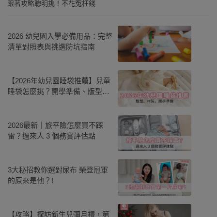
跟著攻略聰明挑！不花冤枉錢
2026 幼兒園入學必備用品：完整
清單對照表與挑選防坑指南
【2026年幼兒園睡袋推薦】兒童
睡袋怎麼挑？開學準備、版型、
材質全攻略
2026最新｜旅平險怎麼買不踩
雷？過來人 3 個務實評估點
3大秘招教你選對尿布 榮登冠軍
的原來是他？!
【攻略】探訪新生兒彌月禮，第