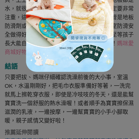
貝，上上下下的重心較容易不穩，加上浴室地板都是
水，就很容易腳滑！因此地板的防滑措施一定要非常
注重，這點是常常會忽略的一個細節啊！不管是地板
防滑劑或是使用防滑貼、防滑墊都可以，浴室防滑安
全做得好，不管是父母本身，或是長輩，甚至等孩子
長大能自己行走都可以多一道安心和防護喔！
媽咪愛
商城好物
➡ 
浴室防滑
結語
只要把拔、媽咪仔細確認洗澡前後的大小事，室溫
OK，水溫剛剛好，把毛巾衣服準備好等著，一洗完
就馬上擦乾穿衣服，即使是冷吱吱的冬天，還是能幫
寶寶洗一個舒服的熱水澡喔！或者順手為寶寶擦保濕
滋潤的乳液，一邊按摩，一邊幫寶寶的小手小腳取
暖，親子感情又變好啦！
推薦延伸閱讀