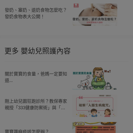
發奶、塞奶、退奶食物怎麼吃？
發奶食物表大公開！
更多 嬰幼兒照護內容
關於寶寶的食量，爸媽一定要知
道...
剛上幼兒園狂跑診所？教保專家
親授「333健康防禦術」與「託
藥SOP」，破除入園生病
寶寶蕁麻疹該怎麼辦？